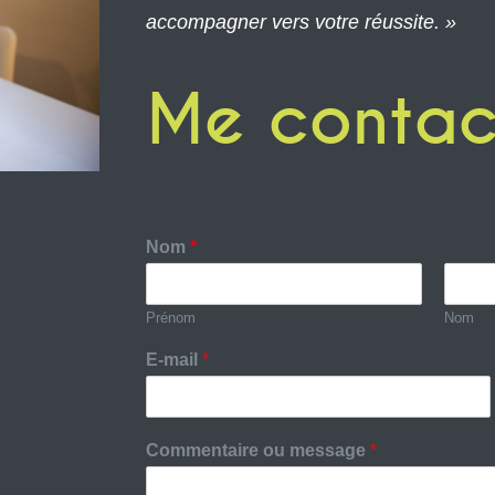
accompagner vers votre réussite. »
Me contac
Nom
*
Prénom
Nom
E-mail
*
Commentaire ou message
*