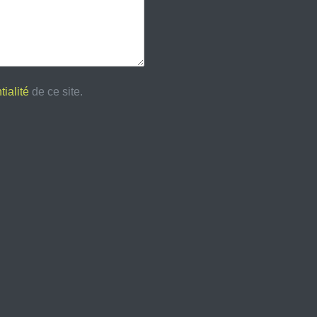
tialité
de ce site.